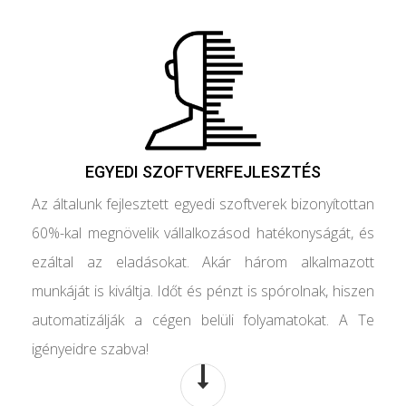
EGYEDI SZOFTVERFEJLESZTÉS
Az általunk fejlesztett egyedi szoftverek bizonyítottan
60%-kal megnövelik vállalkozásod hatékonyságát, és
ezáltal az eladásokat. Akár három alkalmazott
munkáját is kiváltja. Időt és pénzt is spórolnak, hiszen
automatizálják a cégen belüli folyamatokat. A Te
igényeidre szabva!