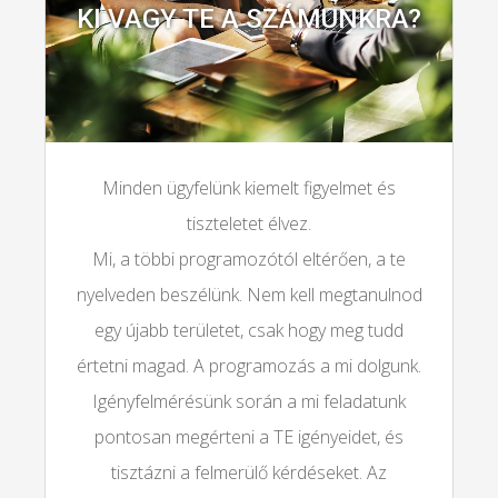
KI VAGY TE A SZÁMUNKRA?
Minden ügyfelünk kiemelt figyelmet és
tiszteletet élvez.
Mi, a többi programozótól eltérően, a te
nyelveden beszélünk. Nem kell megtanulnod
egy újabb területet, csak hogy meg tudd
értetni magad. A programozás a mi dolgunk.
Igényfelmérésünk során a mi feladatunk
pontosan megérteni a TE igényeidet, és
tisztázni a felmerülő kérdéseket. Az