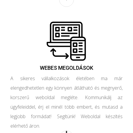
WEBES MEGOLDÁSOK
A sikeres vállalkozások életében ma már
elengedhetetlen egy könnyen átlátható és megnyerő,
korszerű weboldal megléte. Kommunikálj az
ügyfeleiddel, érj el minél több embert, és mutasd a
legjobb formádat! Segítünk! Weboldal készítés
elérhető áron.