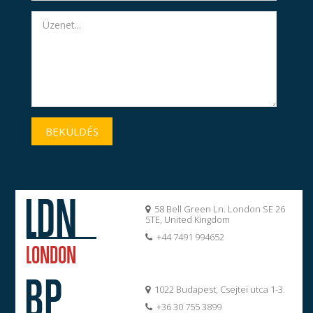
Tárgy
*
Üzenet
*
BEKÜLDÉS
LDN
58 Bell Green Ln. London SE 26
5TE, United Kingdom
+44 7491 994652
LONDON
BP
1022 Budapest, Csejtei utca 1-3.
+36 30 755 3899