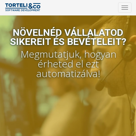
Toggl
navig
Ugrás
a
NÖVELNÉD VÁLLALATOD
tartalomra
SIKEREIT ÉS BEVÉTELEIT?
Megmutatjuk, hogyan
érheted el ezt
automatizálva!
Visszahívást kérek