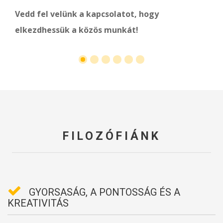
Vedd fel velünk a kapcsolatot, hogy
elkezdhessük a közös munkát!
1
2
3
4
5
6
FILOZÓFIÁNK
GYORSASÁG, A PONTOSSÁG ÉS A
KREATIVITÁS