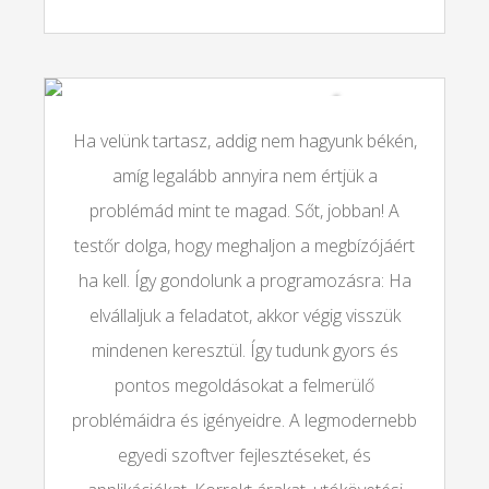
MI AZ, AMIT GARANTÁLUNK?
Ha velünk tartasz, addig nem hagyunk békén,
amíg legalább annyira nem értjük a
problémád mint te magad. Sőt, jobban! A
testőr dolga, hogy meghaljon a megbízójáért
ha kell. Így gondolunk a programozásra: Ha
elvállaljuk a feladatot, akkor végig visszük
mindenen keresztül. Így tudunk gyors és
pontos megoldásokat a felmerülő
problémáidra és igényeidre. A legmodernebb
egyedi szoftver fejlesztéseket, és