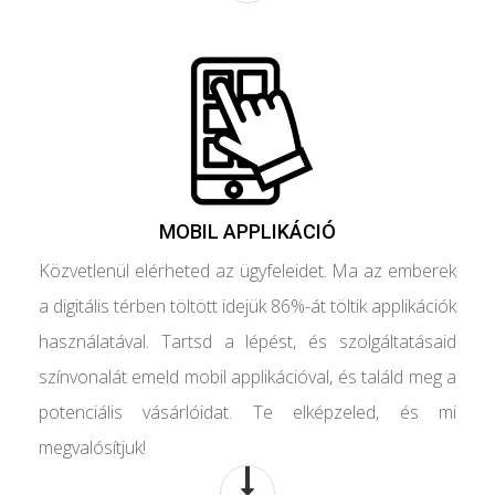
MOBIL APPLIKÁCIÓ
Közvetlenül elérheted az ügyfeleidet. Ma az emberek
a digitális térben töltött idejük 86%-át töltik applikációk
használatával. Tartsd a lépést, és szolgáltatásaid
színvonalát emeld mobil applikációval, és találd meg a
potenciális vásárlóidat. Te elképzeled, és mi
megvalósítjuk!