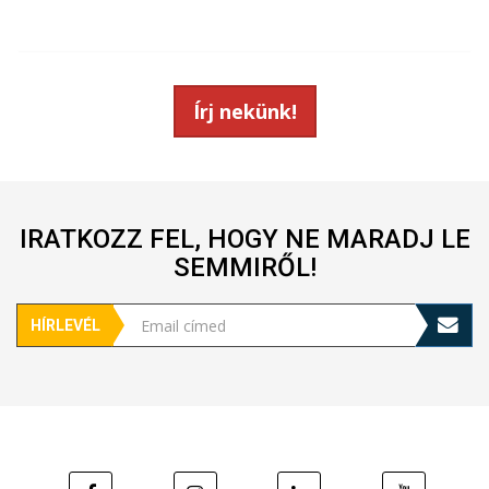
Kulcsár Balázs
Írj nekünk!
Vezető fejlesztő
IRATKOZZ FEL, HOGY NE MARADJ LE
SEMMIRŐL!
HÍRLEVÉL