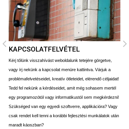
KAPCSOLATFELVÉTEL
Kérj tőlünk visszahívást weboldalunk tetejére görgetve,
vagy írj nekünk a kapcsolat menüre kattintva. Várjuk a
problémafelvetéseidet, kreatív ötleteidet, elérendő céljaidat!
Tedd fel nekünk a kérdéseidet, amit még sohasem mertél
egy programozótól vagy informatikustól sem megkérdezni!
Szükséged van egy egyedi szoftverre, applikációra? Vagy
csak rendet kell tenni a korábbi fejlesztési munkálatok után
maradt káoszban?