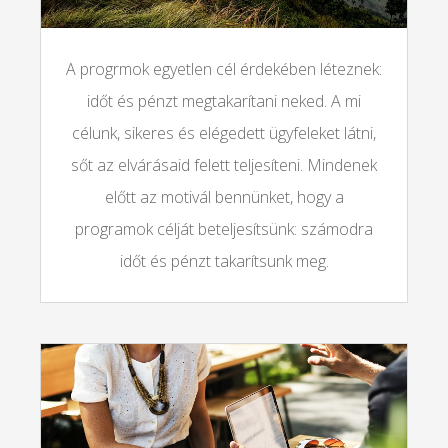
A progrmok egyetlen cél érdekében léteznek:
időt és pénzt megtakarítani neked. A mi
célunk, sikeres és elégedett ügyfeleket látni,
sőt az elvárásaid felett teljesíteni. Mindenek
előtt az motivál bennünket, hogy a
programok célját beteljesítsünk: számodra
időt és pénzt takarítsunk meg.