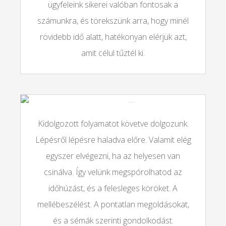
ügyfeleink sikerei valóban fontosak a
számunkra, és törekszünk arra, hogy minél
rövidebb idő alatt, hatékonyan elérjük azt,
amit célul tűztél ki.
MI AZ AMIT ELKERÜLHETSZ, HA
VELÜNK TARTASZ?
Kidolgozott folyamatot követve dolgozunk.
Lépésről lépésre haladva előre. Valamit elég
egyszer elvégezni, ha az helyesen van
csinálva. Így velünk megspórolhatod az
időhúzást, és a felesleges köröket. A
mellébeszélést. A pontatlan megoldásokat,
és a sémák szerinti gondolkodást.