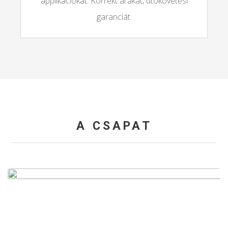
applikációkat. Korrekt árakat, utókövetési
garanciát.
A CSAPAT